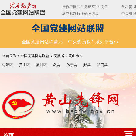
全国党建网站联盟>>
中央党员教育系列平台>>
当前位置：全国党建网站联盟 >
安徽省
>
黄山市
>
屯溪区
黄山区
徽州区
歙县
休宁县
黟县
祁门县
首页
导