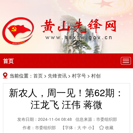
首页
导
航
当前位置：
首页
>
先锋资讯
>
村字号
>
村创
新农人，周一见！第62期：
汪龙飞 汪伟 蒋微
发布日期：2024-11-04 08:48
信息来源：市委组织部
作者：市委组织部
【字体：
大
中
小
】
收藏