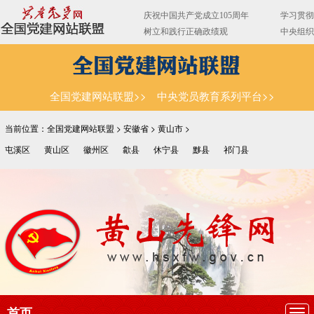
全国党建网站联盟>>
中央党员教育系列平台>>
当前位置：全国党建网站联盟 >
安徽省
>
黄山市
>
屯溪区
黄山区
徽州区
歙县
休宁县
黟县
祁门县
首页
导