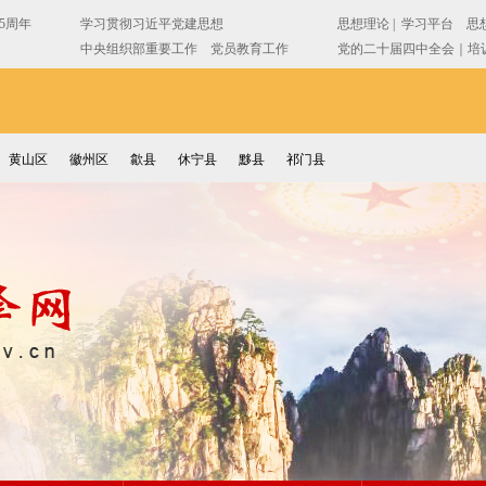
黄山区
徽州区
歙县
休宁县
黟县
祁门县