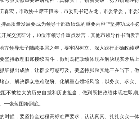
和考察安徽重要讲话精神，真抓实干、创新突破，努力创造经
伍春宏，市政协主席王恒来，市委副书记左龙，市委常委，市委
坚持高质量发展要成为领导干部政绩观的重要内容”“坚持功成不
式开展交流研讨，10位市领导作重点发言，其他市领导作书面发
、地方领导班子陆续换届之年，要牢固树立、深入践行正确政绩
要坚持敢理旧账接续奋斗，做到既把政绩体现在解决现实矛盾
抓细抓出成效，让群众可感可及。要坚持脚踏实地干在当下，
堵点、解决群众急难愁盼、化解重点领域风险，以务实、求实
差距不被拉大的历史自觉和历史担当，做到既把政绩体现在即期
、一张蓝图绘到底。
的时候，要坚持全过程高标准严要求，认认真真、扎扎实实一