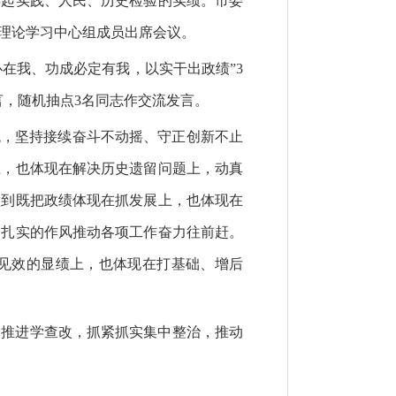
得起实践、人民、历史检验的实绩。市委
理论学习中心组成员出席会议。
必在我、功成必定有我，以实干出政绩”3
言，随机抽点3名同志作交流发言。
观，坚持接续奋斗不动摇、守正创新不止
上，也体现在解决历史遗留问题上，动真
做到既把政绩体现在抓发展上，也体现在
、扎实的作风推动各项工作奋力往前赶。
见效的显绩上，也体现在打基础、增后
体推进学查改，抓紧抓实集中整治，推动