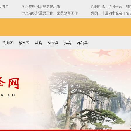
黄山区
徽州区
歙县
休宁县
黟县
祁门县