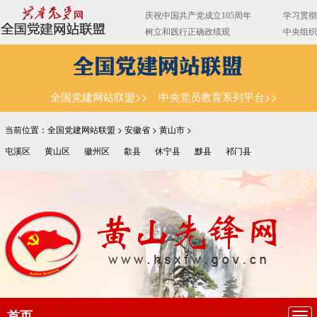
全国党建网站联盟>>
中央党员教育系列平台>>
当前位置：全国党建网站联盟 >
安徽省
>
黄山市
>
屯溪区
黄山区
徽州区
歙县
休宁县
黟县
祁门县
首页
导