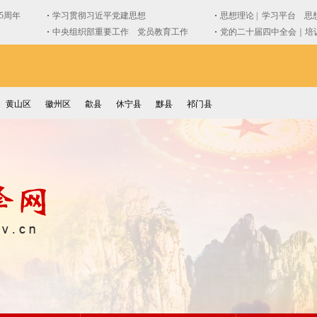
黄山区
徽州区
歙县
休宁县
黟县
祁门县