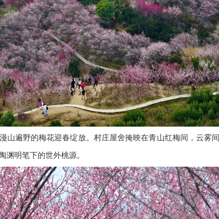
漫山遍野的梅花迎春绽放。村庄屋舍掩映在青山红梅间，云雾
陶渊明笔下的世外桃源。