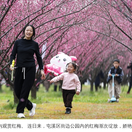
园内观赏红梅。 连日来，屯溪区街边公园内的红梅渐次绽放，娇