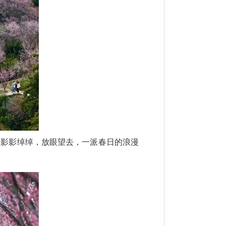
间影影绰绰，放眼望去，一派春日的浪漫