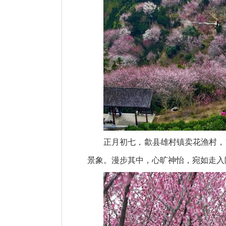
正月初七，歙县雄村镇卖花渔村，
景象。漫步其中，心旷神怡，宛如走入