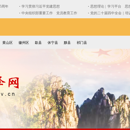
黄山区
徽州区
歙县
休宁县
黟县
祁门县