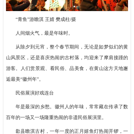
“青鱼”游瞻淇 王婧 樊成柱/摄
人间烟火气，最是年味时。
从除夕到元宵，整个春节期间，无论是如梦似幻的黄
山风景区，还是喜庆热闹的古村落，均迎来了摩肩接踵的
游客。人们赏景观、看民俗、品美食，在黄山这方天地邂
逅最美“徽州年”。
民俗展演好戏连台
年是最深的乡愁。徽州人的年味，常常藏在传承了数
百年的一场又一场隆重热闹的非遗民俗展演里。
歙县瞻淇古村，一年一度的正月嬉鱼灯热闹开锣，一