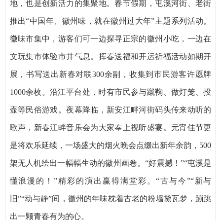
地，也是创新活力的集聚地。春节假期，屯溪河街、老街
推出“中国年、徽州味，就在徽州过大年”主题系列活动。
徽味市集中，游客们可一边探寻正宗的徽州小吃，一边在
文玩集市体验市井气息。挥春送福和开运祈福活动如期开
展，书写送出新春对联300余副，收集到市民游客许愿牌
1000余枚。沿江平台处，时有市民参与蹴鞠、做灯笼、投
壶等民俗游戏。夜幕降临，新安江畔河街码头传来动听的
歌声，新春江畔音乐会为大家奉上视听盛宴。元宵佳节更
是将欢乐延续，一场盛大的烟火晚会点缀出新年余韵，500
架无人机绘出一幅幅生动的徽州画卷。“好震撼！”“屯溪是
懂浪漫的！”精彩的演出赢得满堂彩。“古与今”“新与
旧”“动与静”间，徽州的年味枕着古老的粉墙黛瓦梦，蹦跳
出一颗青春有为的心。