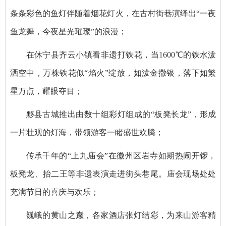
条条彩色的鱼灯伴随着烟花灯火，在古村街巷演绎出“一夜
鱼龙舞，今夜星光璀璨”的浪漫；
在休宁县齐云小镇看非遗打铁花，当1600℃的铁水泼
洒空中，万株铁花似“焰火”绽放，如泼金撒银，落下如繁
星万点，耀眼夺目；
黟县古城推出由数十组彩灯组成的“板凳长龙”，形成
一片壮观的灯海，带领游客一睹盛世欢腾；
传承千年的“上九庙会”在徽州区岩寺如期热闹开锣，
板凳龙、抬二王等非遗表演走进街头巷尾。庙会现场处处
充满节日的喜庆与欢乐；
巍峨的黄山之巅，各家酒店张灯结彩，为来山游客精