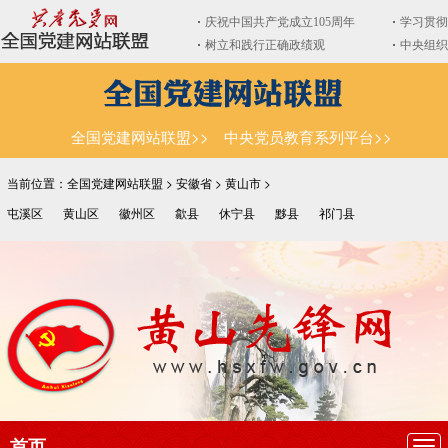
全国党建网站联盟>>
中央党员教育系列平台>>
当前位置：全国党建网站联盟 >
安徽省
>
黄山市
>
屯溪区
黄山区
徽州区
歙县
休宁县
黟县
祁门县
首页
导