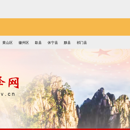
黄山区
徽州区
歙县
休宁县
黟县
祁门县