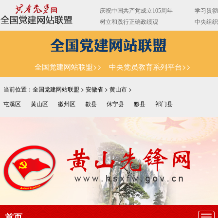
全国党建网站联盟>>
中央党员教育系列平台>>
当前位置：全国党建网站联盟 >
安徽省
>
黄山市
>
屯溪区
黄山区
徽州区
歙县
休宁县
黟县
祁门县
首页
导