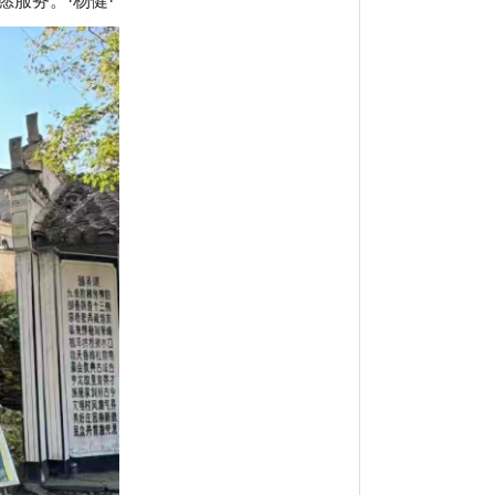
服务。·杨健·