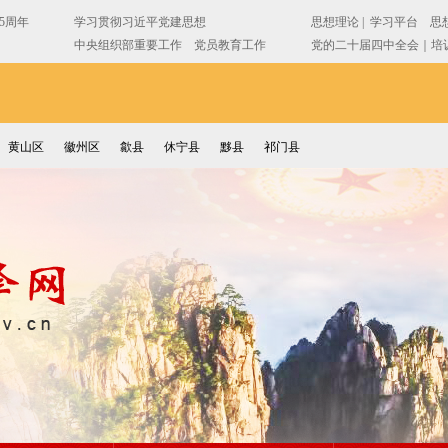
黄山区
徽州区
歙县
休宁县
黟县
祁门县