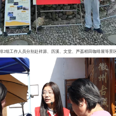
排2组工作人员分别赴祥源、历溪、文堂、芦荔稻田咖啡屋等景区