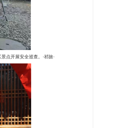
景点开展安全巡查。·祁旅·