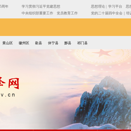
黄山区
徽州区
歙县
休宁县
黟县
祁门县