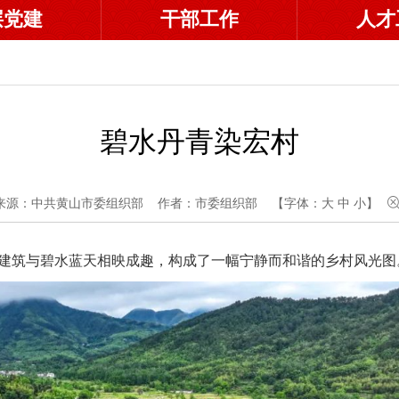
层党建
干部工作
人才
碧水丹青染宏村
来源：中共黄山市委组织部
作者：市委组织部
【字体：
大
中
小
】
建筑与碧水蓝天相映成趣，构成了一幅宁静而和谐的乡村风光图