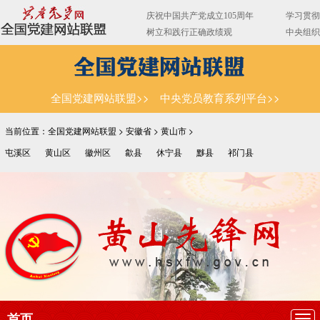
全国党建网站联盟>>
中央党员教育系列平台>>
当前位置：全国党建网站联盟 >
安徽省
>
黄山市
>
屯溪区
黄山区
徽州区
歙县
休宁县
黟县
祁门县
首页
导