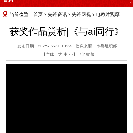
航
当前位置：
首页
>
先锋资讯
>
先锋网视
>
电教片观摩
获奖作品赏析|《与ai同行》
发布日期：2025-12-31 10:34
信息来源：市委组织部
【字体：
大
中
小
】
收藏