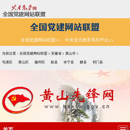
全国党建网站联盟>>
中央党员教育系列平台>>
当前位置：全国党建网站联盟 >
安徽省
>
黄山市
>
屯溪区
黄山区
徽州区
歙县
休宁县
黟县
祁门县
首页
导