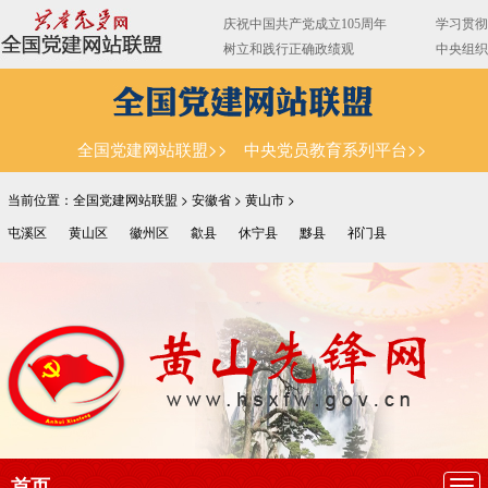
全国党建网站联盟>>
中央党员教育系列平台>>
当前位置：全国党建网站联盟 >
安徽省
>
黄山市
>
屯溪区
黄山区
徽州区
歙县
休宁县
黟县
祁门县
首页
导