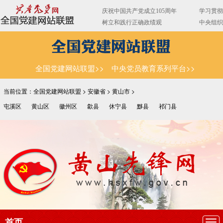
全国党建网站联盟>>
中央党员教育系列平台>>
当前位置：全国党建网站联盟 >
安徽省
>
黄山市
>
屯溪区
黄山区
徽州区
歙县
休宁县
黟县
祁门县
首页
导