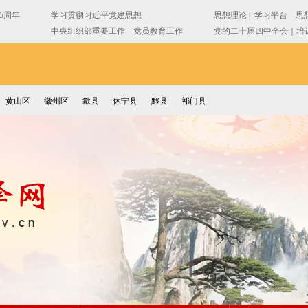
黄山区
徽州区
歙县
休宁县
黟县
祁门县