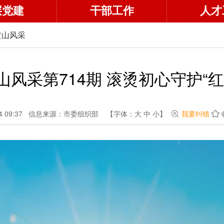
层党建
干部工作
人才
黄山风采
山风采第714期 滚烫初心守护“红
 09:37
信息来源：市委组织部
【字体：
大
中
小
】
我要纠错