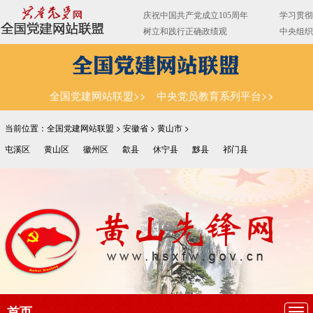
全国党建网站联盟>>
中央党员教育系列平台>>
当前位置：全国党建网站联盟 >
安徽省
>
黄山市
>
屯溪区
黄山区
徽州区
歙县
休宁县
黟县
祁门县
首页
导