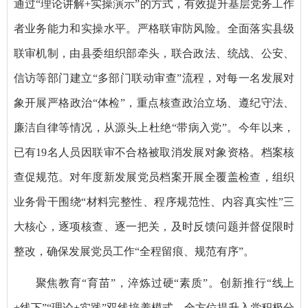
通过“理论讲解+实操演示”的方式，有效提升基层党务工作
者业务能力和实操水平。严格联审防风险。全面落实县级
联审机制，由县委组织部牵头，联合政法、统战、公安、
信访等部门建立“多部门联动审查”流程，对每一名发展对
象开展严格政治“体检”，重点核查政治立场、遵纪守法、
廉洁自律等情况，从源头上杜绝“带病入党”。今年以来，
已有19名人员因联审不合格被取消发展对象资格。档案核
查促规范。对年度新发展党员档案开展全覆盖检查，组织
业务骨干围绕“材料完整性、程序规范性、内容真实性”三
大核心，逐项核查、逐一把关，及时反馈问题并督促限时
整改，确保发展党员工作“全程留痕、规范有序”。
聚焦教育“育苗”，淬炼过硬“素质”。创新推行“线上
+线下”“理论+实践”双线培养模式，全方位提升入党积极分