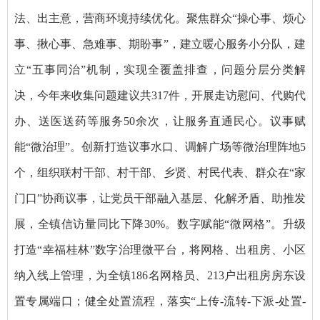
法、出主意，营商环境持续优化。聚焦群众“操心事、烦心
事、揪心事、急难事、期盼事”，建立暖心服务小分队，建
立“五事同治”机制，实现全覆盖排查，问题分层分类解
决，今年来收集问题建议共317件，开展走访慰问、代购代
办、送医送药等服务50余次，让服务直通民心。议事赋
能“微治理”。创新打造议事水口、调解广场等微治理阵地5
个，组织联村干部、村干部、乡贤、村民代表、群众在“家
门口”协商议事，让党员干部融入基层、化解矛盾、助推发
展，全镇信访量同比下降30%。数字赋能“微网格”。升级
打造“幸福桂林”数字治理微平台，将网格、出租房、小区
纳入线上管理，为全镇186名网格员、213户出租房房东设
置专属端口；健全处置流程，落实“上传-流转-下派-处置-