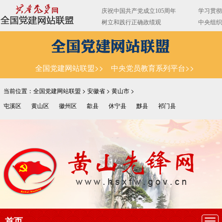
全国党建网站联盟>>
中央党员教育系列平台>>
当前位置：全国党建网站联盟 >
安徽省
>
黄山市
>
屯溪区
黄山区
徽州区
歙县
休宁县
黟县
祁门县
首页
导