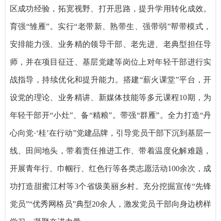
区成功经验，拓宽视野、打开思路，提升学用转化成效。
育强“雏雁”。实行“老带新、熟带生、强带弱”帮带模式，
安排能力强、业务精的领导干部、老先进、老典型担任导
师，并在项目征迁、基层党建等岗位上对年轻干部进行实
战指导，持续优化和提升能力。搭建“薪火课堂”平台，开
设党的理论、业务精讲、新媒体技能等多元课程10期，为
年轻干部开“小灶”、备“精粮”。带强“群雁”。全力打造“丹
心向党·‘桂’在行动”党建品牌，引导党员干部下沉到基层一
线、田间地头，带着责任推进工作、带着温度化解难题，
开展青年行、巾帼行、红色行等各类志愿活动100余次，成
功打造甜蜜江村等3个省级美丽乡村。充分挖掘宣传“先锋
党员”“优秀网格员”典型20余人，激发党员干部向身边榜样