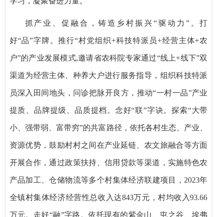
学习，凝聚奋进力量。
抓产业、促融合，铸造乡村振兴“驱动力”。打
好“品”字牌。推行“村党组织+科技特派员+经营主体+农
户”的产业发展模式,邀请省农科院专家通过“线上+线下”双
渠道为经营主体、种养大户进行服务指导，组织科技特派
员深入田间地头，问诊把脉开良方，推动“一村一品”产业
提质、品牌提级、品质提档。念好“联”字诀。探索“大带
小、强带弱、富带穷”的共富路径，依托各村生态、产业、
资源优势，鼓励村村之间在产业延链、农文旅融合等方面
开展合作，通过政策扶持、信用贷款等渠道，实施特色农
产品加工、仓储物流等多个村集体经济联建项目，2023年
全镇村集体经济经营性总收入达843万元，村均收入93.66
万元。走好“融”字路。依托现有的紫金山、屯之谷、埃弗