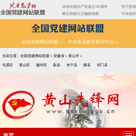
全国党建网站联盟>>
中央党员教育系列平台>>
当前位置：全国党建网站联盟 >
安徽省
>
黄山市
>
屯溪区
黄山区
徽州区
歙县
休宁县
黟县
祁门县
首页
导